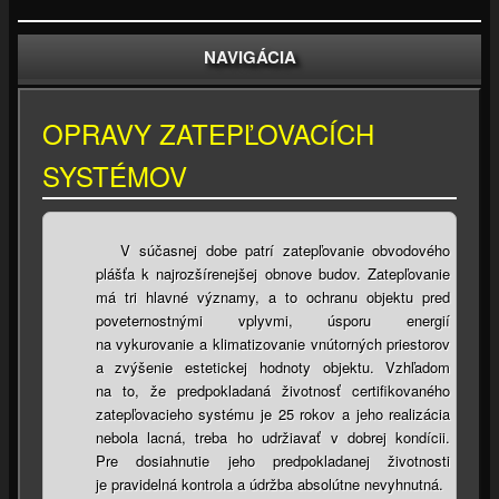
NAVIGÁCIA
OPRAVY ZATEPĽOVACÍCH
SYSTÉMOV
​​V súčasnej dobe patrí zatepľovanie obvodového
plášťa k najrozšírenejšej obnove budov. Zatepľovanie
má tri hlavné významy, a to ochranu objektu pred
poveternostnými vplyvmi, úsporu energií
na vykurovanie a klimatizovanie vnútorných priestorov
a zvýšenie estetickej hodnoty objektu. Vzhľadom
na to, že predpokladaná životnosť certifikovaného
zatepľovacieho systému je 25 rokov a jeho realizácia
nebola lacná, treba ho udržiavať v dobrej kondícii.
Pre dosiahnutie jeho predpokladanej životnosti
je pravidelná kontrola a údržba absolútne nevyhnutná.