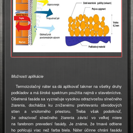
Možnosti aplikácie
Termoizolačný náter sa dá aplikovať takmer na všetky druhy
podkladov a má široké spektrum použitia najmä v stavebníctve.
Ošetrená fasáda sa vyznačuje vysokou odrazivosťou slnečného
žiarenia, dochádza ku zníženému prehrievaniu obvodových
stien a vnútorného priestoru. Treba však podotknúť,
že odrazivosť slnečného žiarenia závisí vo veľkej miere
na farebnom prevedení fasády. Je známe, že tmavé odtiene
ho pohlcujú viac než farba biela. Náter účinne chráni fasádu