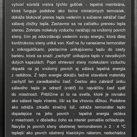
vytvorí súvislá vrstva týchto guliček - tepelná membrána,
ktorá funguje podobne ako tisíce miniatúrnych termosiek,
dokáže blokovať prenos tepla vedením a súčasne odrážať časť
sálavej zložky tepla. Zastavme sa na začiatku prenosu tepla
stenou. Zohriate molekuly vzduchu narážajú na vnútorný povrch
steny, čím jej odovzdávajú vedením svoju energiu, ktorá ďalej
konštrukciou steny uniká von. Keď na ňu nanesieme termonáter
s mikroguličkami, postavíme unikajúcemu teplu do cesty
bariéru, ktorá sa snaží „zachytiť“ unikajúce teplo v nevodivých
dutých kapsulách. Popri ohrievaní steny molekulami vzduchu
dopadá na jej vnútorný povrch aj sálavá tepelná energia
z radiátora. Z tejto energie dokážu bežné stavebné materiály
zachytiť len zanedbateľnú časť. Cestou ako zabrániť úniku
sálavého tepla je odraziť (vrátiť) čo najväčšiu časť späť
do miestnosti. Priblížme si to na svetle, ktoré je rovnako
ako sálavé teplo vlnenie, líši sa iba vlnovou dĺžkou. Podobne
ako odráža zrkadlo slnečný lúč, odráža termonáter teplo
dopadajúce na jeho povrch - tepelná energia ostáva
v miestnosti, v dôsledku čoho sa interiér pomalšie ochladzuje.
Navyše je povrch steny ošetrenej termonáterom o 2 - 4 °C
teplejší ako povrch ošetrený klasickým náterom, nedochádza