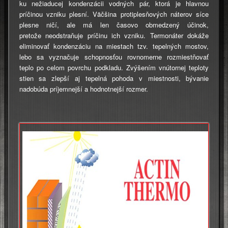
ku nežiaducej kondenzácii vodných pár, ktorá je hlavnou
príčinou vzniku plesní. Väčšina protiplesňových náterov síce
plesne ničí, ale má len časovo obmedzený účinok,
pretože neodstraňuje príčinu ich vzniku. Termonáter dokáže
eliminovať kondenzáciu na miestach tzv. tepelných mostov,
lebo sa vyznačuje schopnosťou rovnomerne rozmiestňovať
teplo po celom povrchu podkladu. Zvýšením vnútornej teploty
stien sa zlepší aj tepelná pohoda v miestnosti, bývanie
nadobúda príjemnejší a hodnotnejší rozmer.