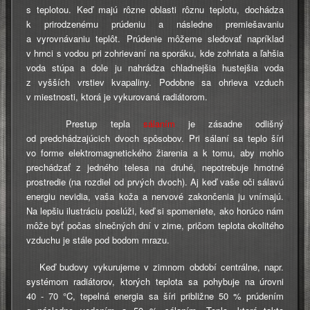
s teplotou. Keď majú rôzne oblasti rôznu teplotu, dochádza
k prirodzenému prúdeniu a následne premiešavaniu
a vyrovnávaniu teplôt. Prúdenie môžeme sledovať napríklad
v hrnci s vodou pri zohrievaní na sporáku, kde zohriata a ľahšia
voda stúpa a dole ju nahrádza chladnejšia hustejšia voda
z vyšších vrstiev kvapaliny. Podobne sa ohrieva vzduch
v miestnosti, ktorá je vykurovaná radiátorom.
Prestup tepla
sálaním
je zásadne odlišný
od predchádzajúcich dvoch spôsobov. Pri sálaní sa teplo šíri
vo forme elektromagnetického žiarenia a k tomu, aby mohlo
prechádzať z jedného telesa na druhé, nepotrebuje hmotné
prostredie (na rozdiel od prvých dvoch). Aj keď vaše oči sálavú
energiu nevidia, vaša koža a nervové zakončenia ju vnímajú.
Na lepšiu ilustráciu poslúži, keď si spomeniete, ako horúco nám
môže byť počas slnečných dní v zime, pričom teplota okolitého
vzduchu je stále pod bodom mrazu.
Keď budovy vykurujeme v zimnom období centrálne, napr.
systémom radiátorov, ktorých teplota sa pohybuje na úrovni
40 - 70 °C, tepelná energia sa šíri približne 50 % prúdením