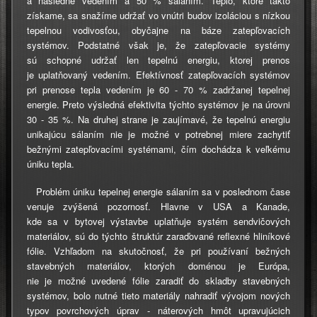
a následne vedením a 50 % sálaním. Teplo, ktoré takto
získame, sa snažíme udržať vo vnútri budov izoláciou s nízkou
tepelnou vodivosťou, obyčajne na báze zatepľovacích
systémov. Podstatné však je, že zatepľovacie systémy
sú schopné udržať len tepelnú energiu, ktorej prenos
je uplatňovaný vedením. Efektívnosť zatepľovacích systémov
pri prenose tepla vedením je 60 - 70 % zadržanej tepelnej
energie. Preto výsledná efektivita týchto systémov je na úrovni
30 - 35 %. Na druhej strane je zaujímavé, že tepelnú energiu
unikajúcu sálaním nie je možné v potrebnej miere zachytiť
bežnými zatepľovacími systémami, čím dochádza k veľkému
úniku tepla.
Problém úniku tepelnej energie sálaním sa v poslednom čase
venuje zvýšená pozornosť. Hlavne v USA a Kanade,
kde sa v bytovej výstavbe uplatňuje systém sendvičových
materiálov, sú do týchto štruktúr zaraďované reflexné hliníkové
fólie. Vzhľadom na skutočnosť, že pri používaní bežných
stavebných materiálov, ktorých doménou je Európa,
nie je možné uvedené fólie zaradiť do skladby stavebných
systémov, bolo nutné tieto materiály nahradiť vývojom nových
typov povrchových úprav - náterových hmôt upravujúcich