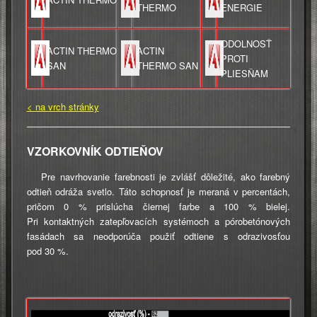
THERMO
ENERGIE
ODOLNOSŤ
ACTIN THERMO
ACTIN
PROTI
SAN
THERMO SAN
PLIESŇAM
< na vrch stránky
VZORKOVNÍK ODTIEŇOV
Pre navrhovanie farebnosti je zvlášť dôležité, ako farebný
odtieň odráža svetlo. Táto schopnosť je meraná v percentách,
pričom 0 % prislúcha čiernej farbe a 100 % bielej.
Pri kontaktných zatepľovacích systémoch a pórobetónových
fasádach sa neodporúča použiť odtiene s odrazivosťou
pod 30 %.