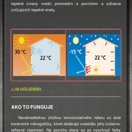
tepelné zmeny medzi prostredím a povrchom a súčasne
znižujúcich tepelné straty.
< na vrch stránky
AKO TO FUNGUJE
Nenahraditeľnou zložkou termoizolačného náteru sú duté
keramické mikroguličky, ktoré dodávajú materiálu jeho izolačno-
reflexné vlastnosti. Na povrchu steny sa po vyschnutí farby