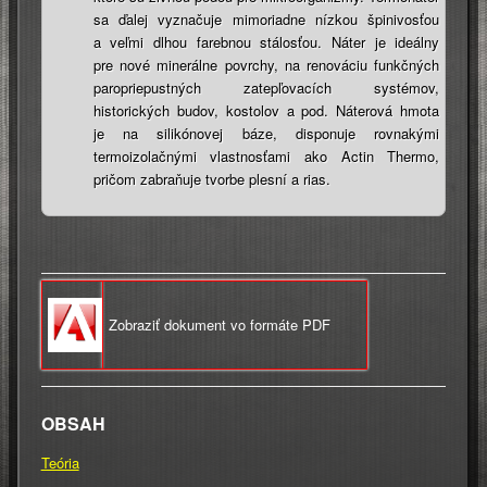
sa ďalej vyznačuje mimoriadne nízkou špinivosťou
a veľmi dlhou farebnou stálosťou. Náter je ideálny
pre nové minerálne povrchy, na renováciu funkčných
paropriepustných zatepľovacích systémov,
historických budov, kostolov a pod. Náterová hmota
je na silikónovej báze, disponuje rovnakými
termoizolačnými vlastnosťami ako Actin Thermo,
pričom zabraňuje tvorbe plesní a rias.
Zobraziť dokument vo formáte PDF
OBSAH
Teória