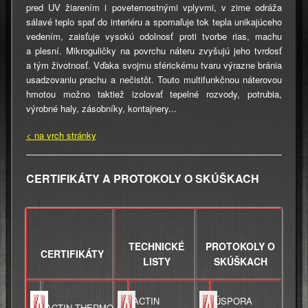
pred UV žiarením i poveternostnými vplyvmi, v zime odráža
sálavé teplo spať do interiéru a spomaľuje tok tepla unikajúceho
vedením, zaisťuje vysokú odolnosť proti tvorbe rias, machu
a plesní. Mikroguličky na povrchu náteru zvyšujú jeho tvrdosť
a tým životnosť. Vďaka svojmu sférickému tvaru výrazne bránia
usadzovaniu prachu a nečistôt. Touto multifunkčnou náterovou
hmotou možno taktiež izolovať tepelné rozvody, potrubia,
výrobné haly, zásobníky, kontajnery...
< na vrch stránky
CERTIFIKÁTY A PROTOKOLY O SKÚŠKACH
TECHNICKÉ
PROTOKOLY O
CERTIFIKÁTY
LISTY
SKÚŠKACH
ACTIN
ÚSPORA
ACTIN THERMO