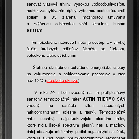
sanovať vlasové trhliny, vysokou vodoodpudivosťou,
malým zachytávaním špiny, výbornou odolnosťou proti
soliam a UV žiareniu, možnosťou umývania
a zvýšenou odolnosťou voči plesniam, hubám
a riasam.
Termoizolačná náterová hmota je dostupná v širokej
škále farebných odtieňov. Nanáša sa štetcom,
valčekom, alebo striekaním.
Štátnou skúšobňou potvrdené energetické úspory
na vykurovanie a ochladzovanie priestorov o viac
než 10 % (
protokol o skúške
).
V roku 2011 bol uvedený na trh protiplesňový
sanačný termoizolačný náter
ACTIN THERMO SAN
vhodný na sanáciu stien napadnutých
mikroorganizmami (plesne a riasy). Termoizolačný
náter obsahuje najpokrokovejšie biocídne látky,
ktoré ničia široké spektrum plesní, rias a machov,
ďalej obsahuje minimálny podiel organických zložiek,
ktoré sú živnou pôdou pre mikroorganizmy. Termonáter