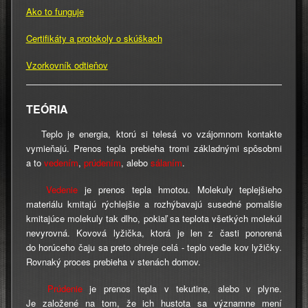
Ako to funguje
Certifikáty a protokoly o skúškach
Vzorkovník odtieňov
TEÓRIA
Teplo je energia, ktorú si telesá vo vzájomnom kontakte
vymieňajú. Prenos tepla prebieha tromi základnými spôsobmi
a to
vedením
,
prúdením
, alebo
sálaním
.
Vedenie
je prenos tepla hmotou. Molekuly teplejšieho
materiálu kmitajú rýchlejšie a rozhýbavajú susedné pomalšie
kmitajúce molekuly tak dlho, pokiaľ sa teplota všetkých molekúl
nevyrovná. Kovová lyžička, ktorá je len z časti ponorená
do horúceho čaju sa preto ohreje celá - teplo vedie kov lyžičky.
Rovnaký proces prebieha v stenách domov.
Prúdenie
je prenos tepla v tekutine, alebo v plyne.
Je založené na tom, že ich hustota sa významne mení