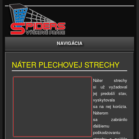
NAVIGÁCIA
NÁTER PLECHOVEJ STRECHY
Náter strechy
si už vyžadoval
jej predošlí stav,
vyskytovala
sa na nej korózia.
Náterom
sa zabránilo
ďalšiemu
poškodzovaniu
strechy a zvýšila